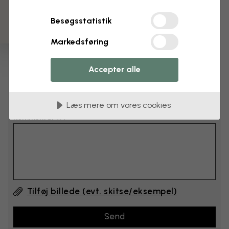
cm
Besøgsstatistik
cm
Markedsføring
Læg 6–10 cm til både bredden og højden
Accepter alle
Tilføj kommentarer
Læs mere om vores cookies
Kommentar #1
Tilføj billede (evt. skitse/eksempel)