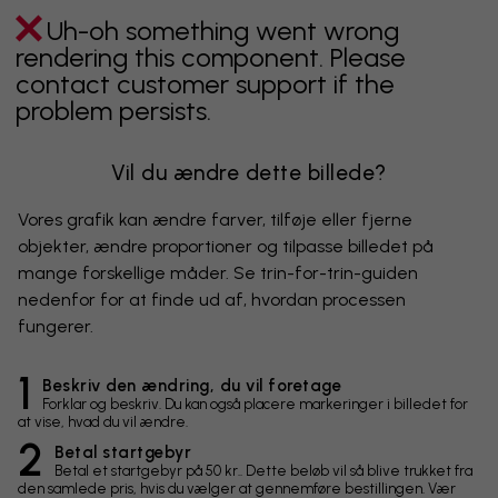
Uh-oh something went wrong
rendering this component. Please
contact customer support if the
problem persists.
Vil du ændre dette billede?
Vores grafik kan ændre farver, tilføje eller fjerne
objekter, ændre proportioner og tilpasse billedet på
mange forskellige måder. Se trin-for-trin-guiden
nedenfor for at finde ud af, hvordan processen
fungerer.
1
Beskriv den ændring, du vil foretage
Forklar og beskriv. Du kan også placere markeringer i billedet for
at vise, hvad du vil ændre.
2
Betal startgebyr
Betal et startgebyr på 50 kr.. Dette beløb vil så blive trukket fra
den samlede pris, hvis du vælger at gennemføre bestillingen. Vær