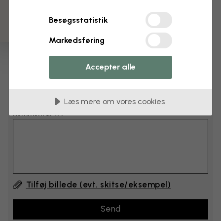
cm
Besøgsstatistik
cm
Markedsføring
Læg 6–10 cm til både bredden og højden
Accepter alle
Tilføj kommentarer
Læs mere om vores cookies
Kommentar #1
Tilføj billede (evt. skitse/eksempel)