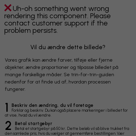
Uh-oh something went wrong
rendering this component. Please
contact customer support if the
problem persists.
Vil du ændre dette billede?
Vores grafik kan ændre farver, tilføje eller fjerne
objekter, ændre proportioner og tilpasse billedet på
mange forskellige måder. Se trin-for-trin-guiden
nedenfor for at finde ud af, hvordan processen
fungerer.
1
Beskriv den ændring, du vil foretage
Forklar og beskriv. Du kan også placere markeringer i billedet for
at vise, hvad du vil ændre.
2
Betal startgebyr
Betal et startgebyr på 50 kr.. Dette beløb vil så blive trukket fra
den samlede pris, hvis du vælger at gennemføre bestillingen. Vær