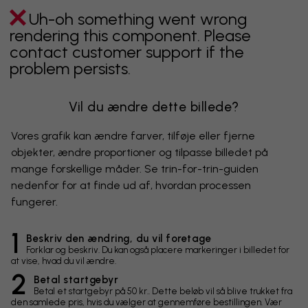
Uh-oh something went wrong
rendering this component. Please
contact customer support if the
problem persists.
Vil du ændre dette billede?
Vores grafik kan ændre farver, tilføje eller fjerne
objekter, ændre proportioner og tilpasse billedet på
mange forskellige måder. Se trin-for-trin-guiden
nedenfor for at finde ud af, hvordan processen
fungerer.
1
Beskriv den ændring, du vil foretage
Forklar og beskriv. Du kan også placere markeringer i billedet for
at vise, hvad du vil ændre.
2
Betal startgebyr
Betal et startgebyr på 50 kr.. Dette beløb vil så blive trukket fra
den samlede pris, hvis du vælger at gennemføre bestillingen. Vær