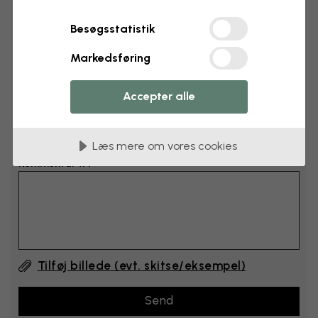
cm
Besøgsstatistik
cm
Markedsføring
Læg 6–10 cm til både bredden og højden
Accepter alle
Tilføj kommentarer
Læs mere om vores cookies
Kommentar #1
Tilføj billede (evt. skitse/eksempel)