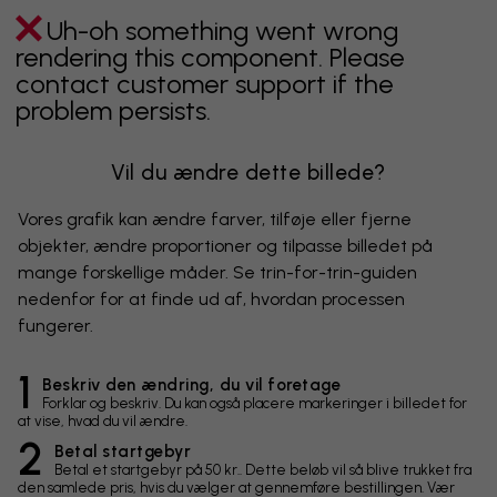
Uh-oh something went wrong
rendering this component. Please
contact customer support if the
problem persists.
Vil du ændre dette billede?
Vores grafik kan ændre farver, tilføje eller fjerne
objekter, ændre proportioner og tilpasse billedet på
mange forskellige måder. Se trin-for-trin-guiden
nedenfor for at finde ud af, hvordan processen
fungerer.
1
Beskriv den ændring, du vil foretage
Forklar og beskriv. Du kan også placere markeringer i billedet for
at vise, hvad du vil ændre.
2
Betal startgebyr
Betal et startgebyr på 50 kr.. Dette beløb vil så blive trukket fra
den samlede pris, hvis du vælger at gennemføre bestillingen. Vær