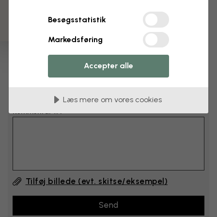
cm
Besøgsstatistik
cm
Markedsføring
Læg 6–10 cm til både bredden og højden
Accepter alle
Tilføj kommentarer
Læs mere om vores cookies
Kommentar #1
Tilføj billede (evt. skitse/eksempel)