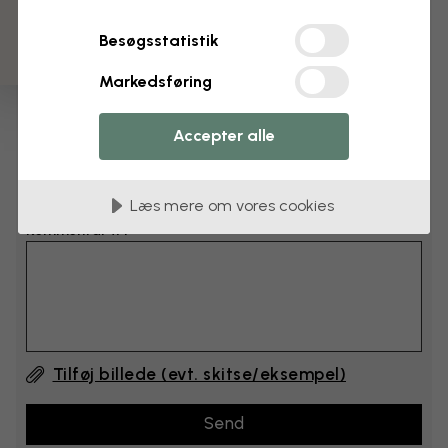
cm
Besøgsstatistik
cm
Markedsføring
Læg 6–10 cm til både bredden og højden
Accepter alle
Tilføj kommentarer
Læs mere om vores cookies
Kommentar #1
Tilføj billede (evt. skitse/eksempel)