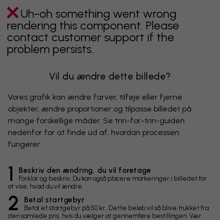
Uh-oh something went wrong
rendering this component. Please
contact customer support if the
problem persists.
Vil du ændre dette billede?
Vores grafik kan ændre farver, tilføje eller fjerne
objekter, ændre proportioner og tilpasse billedet på
mange forskellige måder. Se trin-for-trin-guiden
nedenfor for at finde ud af, hvordan processen
fungerer.
1
Beskriv den ændring, du vil foretage
Forklar og beskriv. Du kan også placere markeringer i billedet for
at vise, hvad du vil ændre.
2
Betal startgebyr
Betal et startgebyr på 50 kr.. Dette beløb vil så blive trukket fra
den samlede pris, hvis du vælger at gennemføre bestillingen. Vær