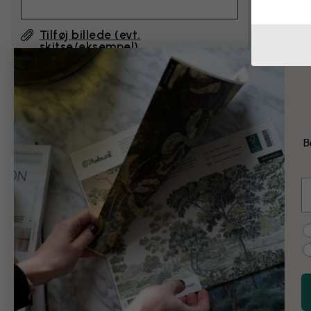
Tilføj billede (evt.
skitse/eksempel)
Ved at klikke på ”Send”, accepterer jeg
Photowalls vilkår for
og bekræfter, at jeg har
læst dem.
B
E
Eksempel på ænd
C
Sort og hvid
Vintage