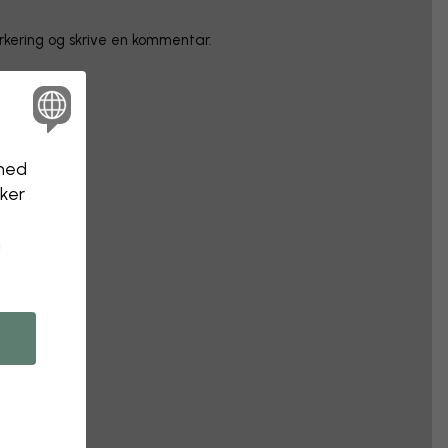
arkering og skrive en kommentar.
nhed
kker
n