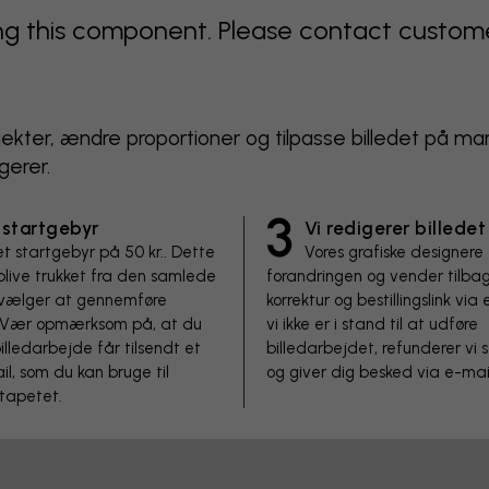
 this component. Please contact customer 
objekter, ændre proportioner og tilpasse billedet på ma
gerer.
3
 startgebyr
Vi redigerer billedet
et startgebyr på 50 kr.. Dette
Vores grafiske designere
 blive trukket fra den samlede
forandringen og vender tilb
u vælger at gennemføre
korrektur og bestillingslink via 
n. Vær opmærksom på, at du
vi ikke er i stand til at udføre
illedarbejde får tilsendt et
billedarbejdet, refunderer vi 
il, som du kan bruge til
og giver dig besked via e-mai
 tapetet.