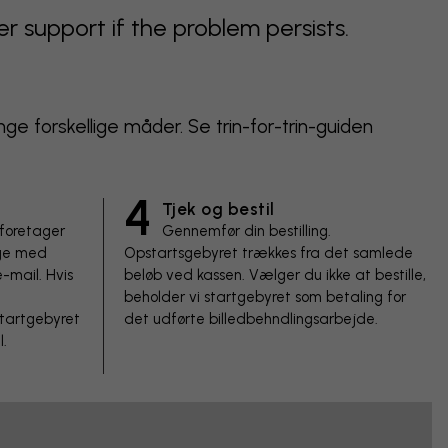
support if the problem persists.
nge forskellige måder. Se trin-for-trin-guiden
4
Tjek og bestil
 foretager
Gennemfør din bestilling.
age med
Opstartsgebyret trækkes fra det samlede
e-mail. Hvis
beløb ved kassen. Vælger du ikke at bestille,
beholder vi startgebyret som betaling for
startgebyret
det udførte billedbehndlingsarbejde.
l.