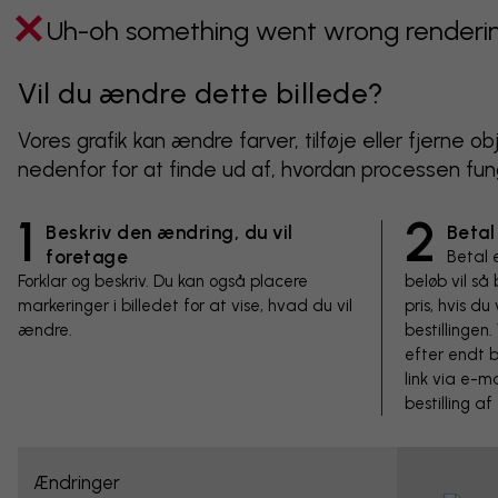
Uh-oh something went wrong rendering
Vil du ændre dette billede?
Vores grafik kan ændre farver, tilføje eller fjerne 
nedenfor for at finde ud af, hvordan processen fun
1
2
Beskriv den ændring, du vil
Betal
foretage
Betal 
Forklar og beskriv. Du kan også placere
beløb vil så
markeringer i billedet for at vise, hvad du vil
pris, hvis d
ændre.
bestillinge
efter endt b
link via e-ma
bestilling af
Ændringer