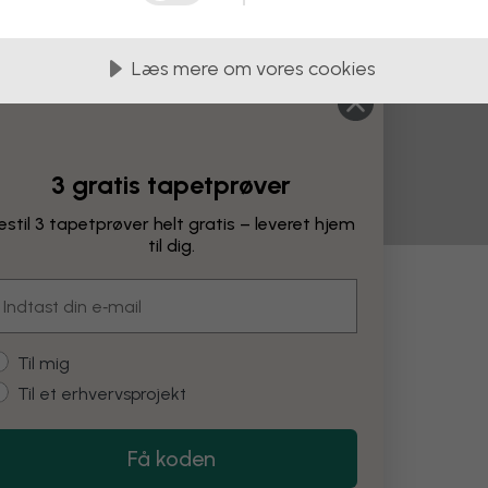
Læs mere om vores cookies
3 gratis tapetprøver
estil 3 tapetprøver helt gratis – leveret hjem
til dig.
mail
ringer
ustomer type
Til mig
Til et erhvervsprojekt
Skift farve
Få koden
Restore