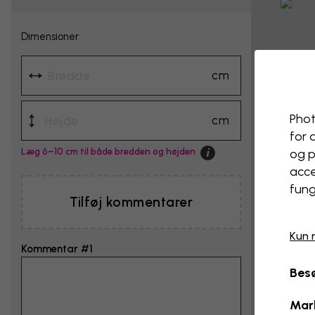
Dimensioner
cm
Phot
cm
for 
Læg 6–10 cm til både bredden og højden
og p
acce
fung
Tilføj kommentarer
Kun 
Kommentar #1
Besø
Mar