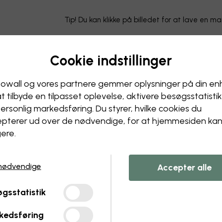
Tip! Du kan klikke på billedet for at lave en m
Cookie indstillinger
owall og vores partnere gemmer oplysninger på din e
at tilbyde en tilpasset oplevelse, aktivere besøgs­statisti
ersonlig markedsføring. Du styrer, hvilke cookies du
pterer ud over de nødvendige, for at hjemmesiden ka
ere.
nødvendige
Accepter alle
gsstatistik
kedsføring