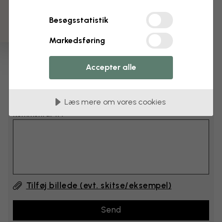
cm
Besøgsstatistik
cm
Markedsføring
Læg 6–10 cm til både bredden og højden
Accepter alle
Tilføj kommentarer
Læs mere om vores cookies
Kommentar #1
Tilføj billede (evt. skitse/eksempel)