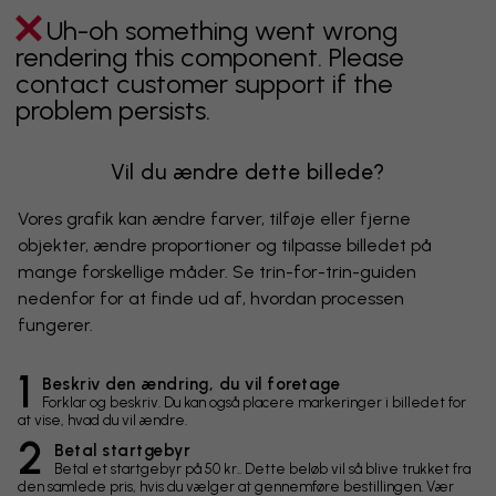
Uh-oh something went wrong
rendering this component. Please
contact customer support if the
problem persists.
Vil du ændre dette billede?
Vores grafik kan ændre farver, tilføje eller fjerne
objekter, ændre proportioner og tilpasse billedet på
mange forskellige måder. Se trin-for-trin-guiden
nedenfor for at finde ud af, hvordan processen
fungerer.
1
Beskriv den ændring, du vil foretage
Forklar og beskriv. Du kan også placere markeringer i billedet for
at vise, hvad du vil ændre.
2
Betal startgebyr
Betal et startgebyr på 50 kr.. Dette beløb vil så blive trukket fra
den samlede pris, hvis du vælger at gennemføre bestillingen. Vær