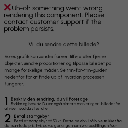
Uh-oh something went wrong
rendering this component. Please
contact customer support if the
problem persists.
Vil du ændre dette billede?
Vores grafik kan ændre farver, tilføje eller fjerne
objekter, ændre proportioner og tilpasse billedet på
mange forskellige måder. Se trin-for-trin-guiden
nedenfor for at finde ud af, hvordan processen
fungerer.
1
Beskriv den ændring, du vil foretage
Forklar og beskriv. Du kan også placere markeringer i billedet for
at vise, hvad du vil ændre.
2
Betal startgebyr
Betal et startgebyr på 50 kr.. Dette beløb vil så blive trukket fra
den samlede pris, hvis du vælger at gennemføre bestillingen. Vær