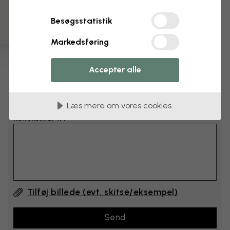
cm
Besøgsstatistik
cm
Markedsføring
Læg 6–10 cm til både bredden og højden
Accepter alle
Tilføj kommentarer
Læs mere om vores cookies
Kommentar #1
Tilføj billede (evt. skitse/eksempel)