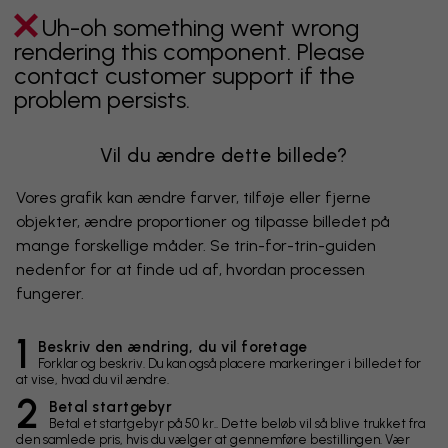
Uh-oh something went wrong
rendering this component. Please
contact customer support if the
problem persists.
Vil du ændre dette billede?
Vores grafik kan ændre farver, tilføje eller fjerne
objekter, ændre proportioner og tilpasse billedet på
mange forskellige måder. Se trin-for-trin-guiden
nedenfor for at finde ud af, hvordan processen
fungerer.
1
Beskriv den ændring, du vil foretage
Forklar og beskriv. Du kan også placere markeringer i billedet for
at vise, hvad du vil ændre.
2
Betal startgebyr
Betal et startgebyr på 50 kr.. Dette beløb vil så blive trukket fra
den samlede pris, hvis du vælger at gennemføre bestillingen. Vær