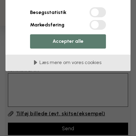
cm
Besøgsstatistik
cm
Markedsføring
Læg 6–10 cm til både bredden og højden
Accepter alle
Tilføj kommentarer
Læs mere om vores cookies
Kommentar #1
Tilføj billede (evt. skitse/eksempel)