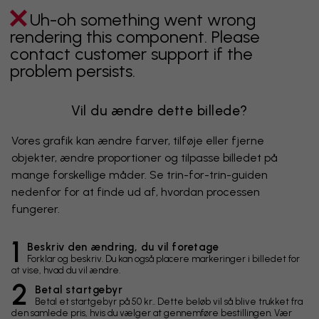
Uh-oh something went wrong
rendering this component. Please
contact customer support if the
problem persists.
Vil du ændre dette billede?
Vores grafik kan ændre farver, tilføje eller fjerne
objekter, ændre proportioner og tilpasse billedet på
mange forskellige måder. Se trin-for-trin-guiden
nedenfor for at finde ud af, hvordan processen
fungerer.
1
Beskriv den ændring, du vil foretage
Forklar og beskriv. Du kan også placere markeringer i billedet for
at vise, hvad du vil ændre.
2
Betal startgebyr
Betal et startgebyr på 50 kr.. Dette beløb vil så blive trukket fra
den samlede pris, hvis du vælger at gennemføre bestillingen. Vær