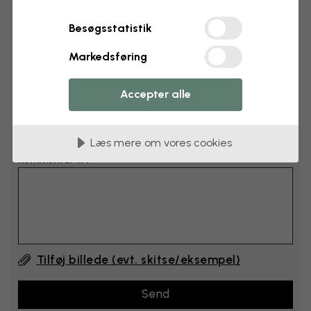
cm
Besøgsstatistik
cm
Markedsføring
Læg 6–10 cm til både bredden og højden
Accepter alle
Tilføj kommentarer
Læs mere om vores cookies
Kommentar #1
Tilføj billede (evt. skitse/eksempel)