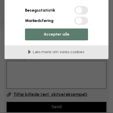
cm
Besøgsstatistik
cm
Markedsføring
Læg 6–10 cm til både bredden og højden
Accepter alle
Tilføj kommentarer
Læs mere om vores cookies
Kommentar #1
Tilføj billede (evt. skitse/eksempel)