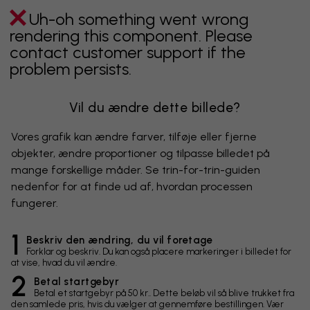
Uh-oh something went wrong
rendering this component. Please
contact customer support if the
problem persists.
Vil du ændre dette billede?
Vores grafik kan ændre farver, tilføje eller fjerne
objekter, ændre proportioner og tilpasse billedet på
mange forskellige måder. Se trin-for-trin-guiden
nedenfor for at finde ud af, hvordan processen
fungerer.
1
Beskriv den ændring, du vil foretage
Forklar og beskriv. Du kan også placere markeringer i billedet for
at vise, hvad du vil ændre.
2
Betal startgebyr
Betal et startgebyr på 50 kr.. Dette beløb vil så blive trukket fra
den samlede pris, hvis du vælger at gennemføre bestillingen. Vær