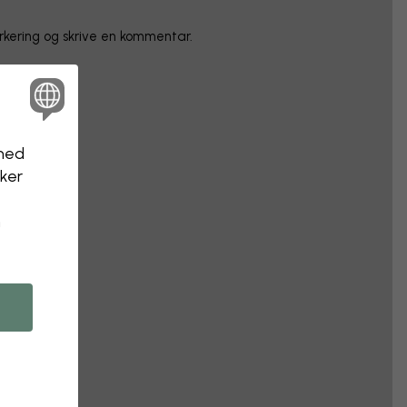
arkering og skrive en kommentar.
nhed
kker
n