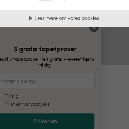
Læs mere om vores cookies
3 gratis tapetprøver
estil 3 tapetprøver helt gratis – leveret hjem
til dig.
mail
ringer
ustomer type
Til mig
Til et erhvervsprojekt
Skift farve
Få koden
Restore