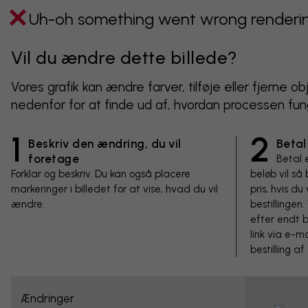
Uh-oh something went wrong rendering
Vil du ændre dette billede?
Vores grafik kan ændre farver, tilføje eller fjerne 
nedenfor for at finde ud af, hvordan processen fun
1
2
Beskriv den ændring, du vil
Betal
foretage
Betal 
Forklar og beskriv. Du kan også placere
beløb vil så
markeringer i billedet for at vise, hvad du vil
pris, hvis d
ændre.
bestillinge
efter endt b
link via e-ma
bestilling af
Ændringer