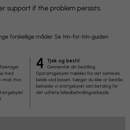
support if the problem persists.
nge forskellige måder. Se trin-for-trin-guiden
4
Tjek og bestil
 foretager
Gennemfør din bestilling.
age med
Opstartsgebyret trækkes fra det samlede
e-mail. Hvis
beløb ved kassen. Vælger du ikke at bestille,
beholder vi startgebyret som betaling for
startgebyret
det udførte billedbehndlingsarbejde.
l.