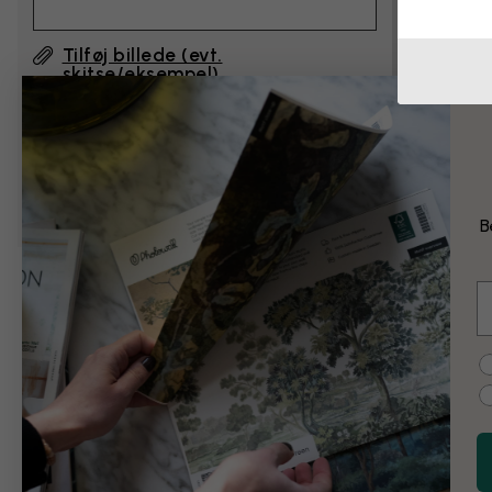
Tilføj billede (evt.
skitse/eksempel)
Ved at klikke på ”Send”, accepterer jeg
Photowalls vilkår for
og bekræfter, at jeg har
læst dem.
B
E
Eksempel på ænd
C
Sort og hvid
Vintage