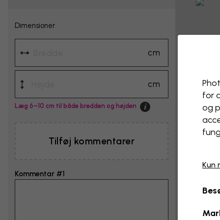
Dimensioner
cm
Phot
cm
for 
Læg 6–10 cm til både bredden og højden
og p
acce
fung
Tilføj kommentarer
Kun 
Kommentar #1
Besø
Mar