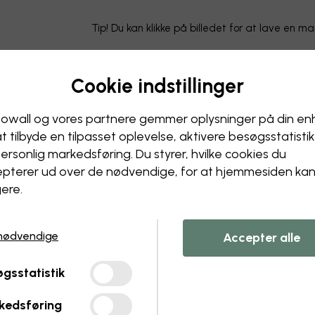
Tip! Du kan klikke på billedet for at lave en m
Cookie indstillinger
owall og vores partnere gemmer oplysninger på din e
at tilbyde en tilpasset oplevelse, aktivere besøgs­statisti
ersonlig markedsføring. Du styrer, hvilke cookies du
pterer ud over de nødvendige, for at hjemmesiden ka
ere.
nødvendige
Accepter alle
gsstatistik
kedsføring