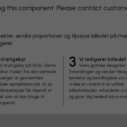
 this component. Please contact customer 
objekter, ændre proportioner og tilpasse billedet på ma
gerer.
3
 startgebyr
Vi redigerer billedet
et startgebyr på 50 kr.. Dette
Vores grafiske designere
 blive trukket fra den samlede
forandringen og vender tilb
u vælger at gennemføre
korrektur og bestillingslink via 
n. Vær opmærksom på, at du
vi ikke er i stand til at udføre
illedarbejde får tilsendt et
billedarbejdet, refunderer vi 
il, som du kan bruge til
og giver dig besked via e-mai
 tapetet.