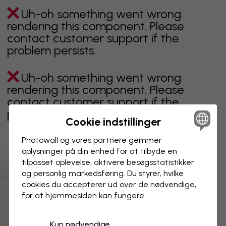
Uh-oh something went wrong
rendering this component. Please
contact customer support if the
problem persists.
Uh-oh something went wrong
rendering this component. Please
contact customer support if the
problem persists.
Cookie indstillinger
Photowall og vores partnere gemmer
oplysninger på din enhed for at tilbyde en
Viser side 1 af 1 sider
tilpasset oplevelse, aktivere besøgs­statistikker
og personlig markedsføring. Du styrer, hvilke
cookies du accepterer ud over de nødvendige,
for at hjemmesiden kan fungere.
Opdag flere kategorier
Kun nødvendige
beige
sort
Sort og hvid
blåt
brunt
grønt