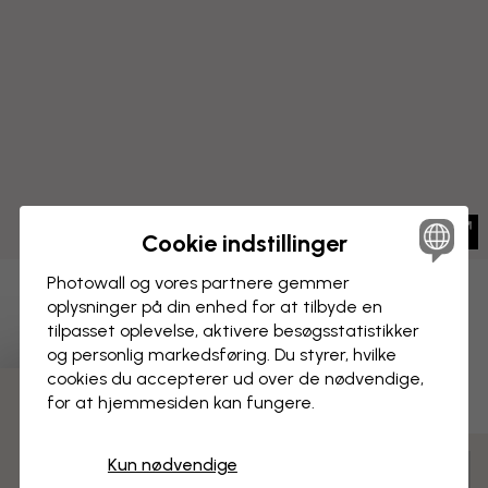
Cookie indstillinger
Photowall og vores partnere gemmer
BILLEDE PÅ LÆRRED
oplysninger på din enhed for at tilbyde en
Gem
tilpasset oplevelse, aktivere besøgs­statistikker
Bambus Harmoni - Mørkeblå
og personlig markedsføring. Du styrer, hvilke
cookies du accepterer ud over de nødvendige,
for at hjemmesiden kan fungere.
3 gratis tapetprøver
Kun nødvendige
Tilpas og bestil