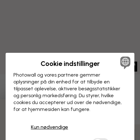
Cookie indstillinger
Photowall og vores partnere gemmer
oplysninger på din enhed for at tilbyde en
BILLEDE PÅ LÆRRED
tilpasset oplevelse, aktivere besøgs­statistikker
Gem
og personlig markedsføring. Du styrer, hvilke
Hepburn - Sort
cookies du accepterer ud over de nødvendige,
for at hjemmesiden kan fungere.
3 gratis tapetprøver
Kun nødvendige
Tilpas og bestil